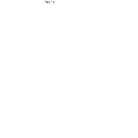
Phone
〒056-0017 ​新ひだか町静内御幸町6丁目3-31
0146-49-2215
0146-49-2007
FAX