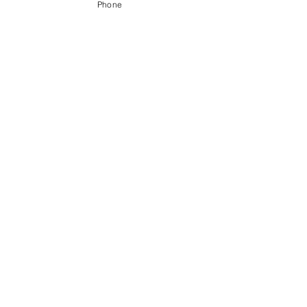
Phone
〒056-0017 ​新ひだか町静内御幸町6丁目3-31
0146-49-2215
0146-49-2007
FAX