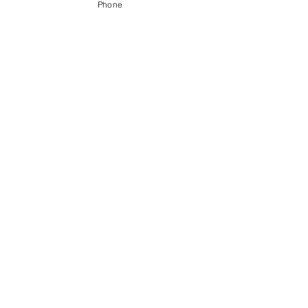
Phone
〒056-0017 ​新ひだか町静内御幸町6丁目3-31
0146-49-2215
0146-49-2007
FAX