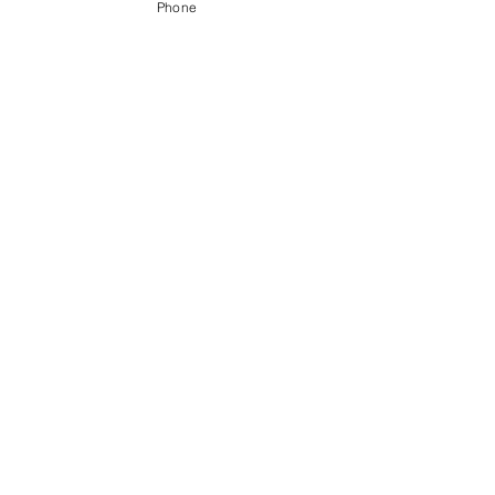
Phone
〒056-0017 ​新ひだか町静内御幸町6丁目3-31
0146-49-2215
0146-49-2007
FAX