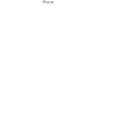
Phone
〒056-0017 ​新ひだか町静内御幸町6丁目3-31
0146-49-2215
0146-49-2007
FAX