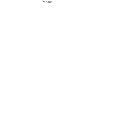
Phone
〒056-0017 ​新ひだか町静内御幸町6丁目3-31
0146-49-2215
0146-49-2007
FAX