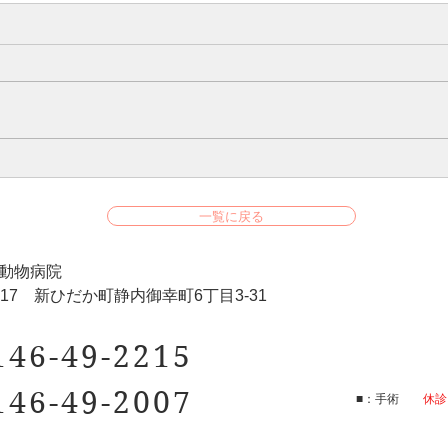
一覧に戻る
動物病院
0017 ​新ひだか町静内御幸町6丁目3-31
146-49-2215
146-49-2007
■：手術​
​
休診