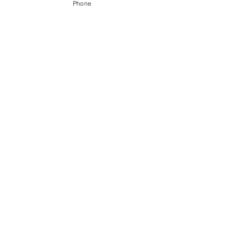
Phone
〒056-0017 ​新ひだか町静内御幸町6丁目3-31
0146-49-2215
0146-49-2007
FAX