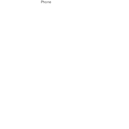
Phone
〒056-0017 ​新ひだか町静内御幸町6丁目3-31
0146-49-2215
0146-49-2007
FAX