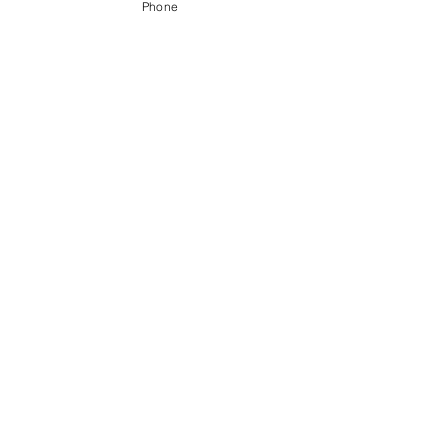
Phone
〒056-0017 ​新ひだか町静内御幸町6丁目3-31
0146-49-2215
0146-49-2007
FAX